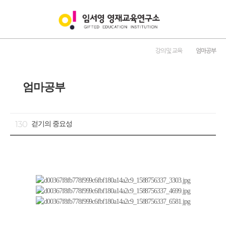
강의 및 교육
엄마공부
엄마공부
130
걷기의 중요성