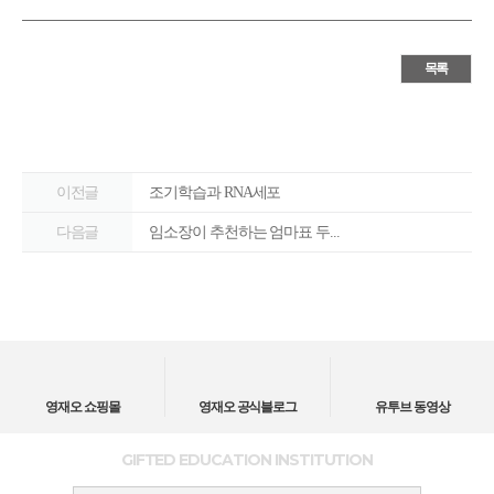
목록
이전글
조기학습과 RNA세포
다음글
임소장이 추천하는 엄마표 두...
영재오 쇼핑몰
영재오 공식블로그
유투브 동영상
GIFTED EDUCATION INSTITUTION