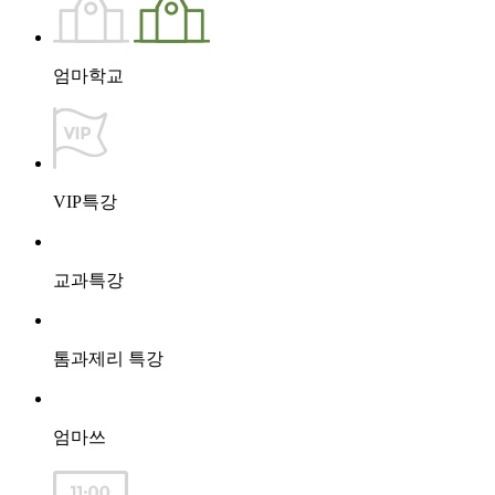
엄마학교
VIP특강
교과특강
톰과제리 특강
엄마쓰