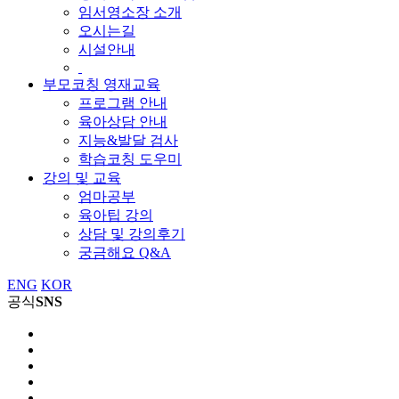
임서영소장 소개
오시는길
시설안내
부모코칭 영재교육
프로그램 안내
육아상담 안내
지능&발달 검사
학습코칭 도우미
강의 및 교육
엄마공부
육아팁 강의
상담 및 강의후기
궁금해요 Q&A
ENG
KOR
공식
SNS